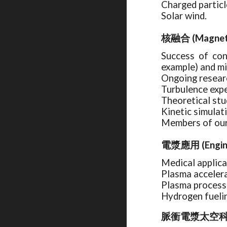
Charged partic
Solar wind.
核融合 (Magnetic
Success of con
example) and mi
Ongoing resear
Turbulence exp
Theoretical stu
Kinetic simulat
Members of our 
電漿應用 (Enginee
Medical applica
Plasma acceler
Plasma process
Hydrogen fueli
脈衝電漿太空科學 (Pu