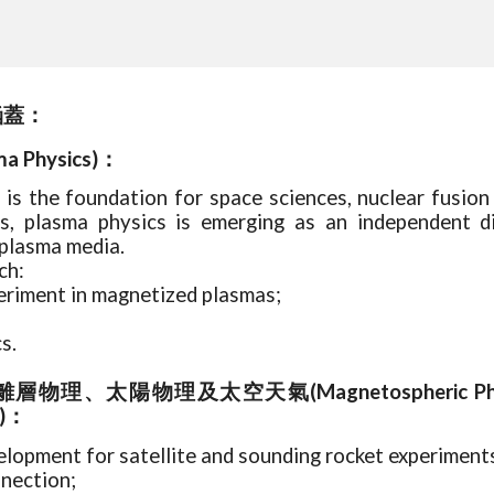
涵蓋：
a Physics)：
is the foundation for space sciences, nuclear fusio
ns, plasma physics is emerging as an independent di
 plasma media.
ch:
eriment in magnetized plasmas;
s.
太陽物理及太空天氣(Magnetospheric Physics, Ionos
r)：
lopment for satellite and sounding rocket experiment
nection;