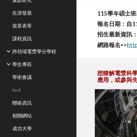
生涯發展
115學年碩士
報名日期：
自1
規章表單
招生最新資訊
課程資訊
網路報名=>
htt
跨領域電漿學分學程
學生專區
想瞭解電漿科
學術會議
應用，或參與先
test
聯絡資訊
相關網站
成功大學