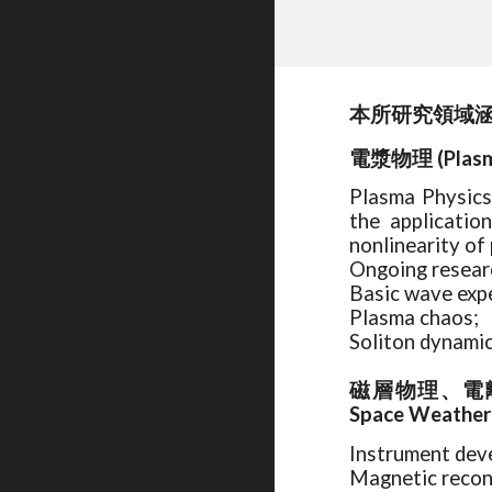
本所研究領域
電漿物理 (Plasm
Plasma Physics 
the applicatio
nonlinearity of
Ongoing resear
Basic wave exp
Plasma chaos;
Soliton dynamic
磁層物理、電離層物理、
Space Weathe
Instrument deve
Magnetic recon