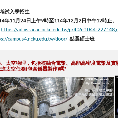
班考試入學招生
14年11月24日上午9時至114年12月2日中午12時止。
：
https://adms-acad.ncku.edu.tw/p/406-1044-227148,
ps://campus4.ncku.edu.tw/door/
點選碩士班
學、太空物理，包括核融合電漿、高能高密度電漿及實
進太空任務(包含儀器製作)嗎?