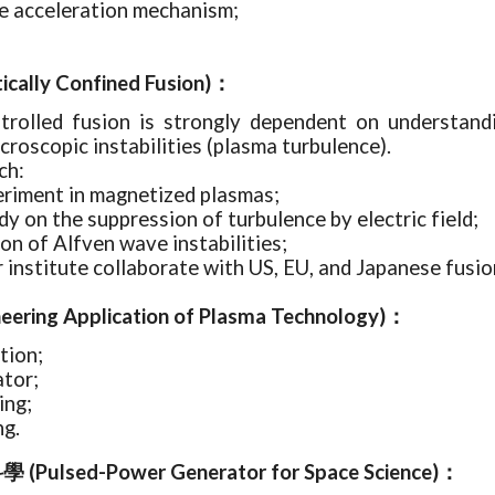
le acceleration mechanism;
ally Confined Fusion)：
trolled fusion is strongly dependent on understand
croscopic instabilities (plasma turbulence).
ch:
eriment in magnetized plasmas;
dy on the suppression of turbulence by electric field;
ion of Alfven wave instabilities;
institute collaborate with US, EU, and Japanese fusi
ring Application of Plasma Technology)：
tion;
ator;
ing;
ng.
lsed-Power Generator for Space Science)：