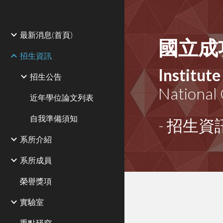
Sk
最新消息(首頁)
國立成
招生資訊
Institut
招生公告
National
近年學位論文列表
自我準備須知
- 招生資訊
系所介紹
系所成員
榮譽獎項
實驗室
重點研究