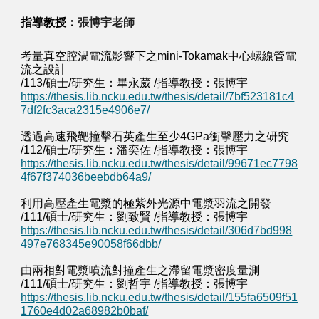
張博宇老師
指導教授：
考量真空腔渦電流影響下之mini-Tokamak中心螺線管電
流之設計
/113/碩士/研究生：
畢永葳
/指導教授：
張博宇
https://thesis.lib.ncku.edu.tw/thesis/detail/7bf523181c4
7df2fc3aca2315e4906e7/
透過高速飛靶撞擊石英產生至少4GPa衝擊壓力之研究
/112/碩士/研究生：
潘奕佐
/指導教授：
張博宇
https://thesis.lib.ncku.edu.tw/thesis/detail/99671ec7798
4f67f374036beebdb64a9/
利用高壓產生電漿的極紫外光源中電漿羽流之開發
/111/碩士/研究生：
劉致賢
/指導教授：
張博宇
https://thesis.lib.ncku.edu.tw/thesis/detail/306d7bd998
497e768345e90058f66dbb/
由兩相對電漿噴流對撞產生之滯留電漿密度量測
/111/碩士/研究生：
劉哲宇
/指導教授：
張博宇
https://thesis.lib.ncku.edu.tw/thesis/detail/155fa6509f51
1760e4d02a68982b0baf/