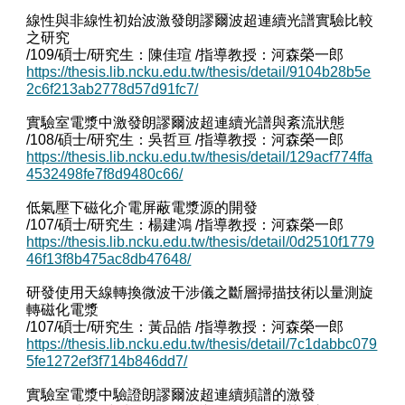
線性與非線性初始波激發朗謬爾波超連續光譜實驗比較
之研究
/109/碩士/研究生：陳佳瑄 /指導教授：河森榮一郎
https://thesis.lib.ncku.edu.tw/thesis/detail/9104b28b5e
2c6f213ab2778d57d91fc7/
實驗室電漿中激發朗謬爾波超連續光譜與紊流狀態
/108/碩士/研究生：吳哲亘 /指導教授：河森榮一郎
https://thesis.lib.ncku.edu.tw/thesis/detail/129acf774ffa
4532498fe7f8d9480c66/
低氣壓下磁化介電屏蔽電漿源的開發
/107/碩士/研究生：楊建鴻 /指導教授：河森榮一郎
https://thesis.lib.ncku.edu.tw/thesis/detail/0d2510f1779
46f13f8b475ac8db47648/
研發使用天線轉換微波干涉儀之斷層掃描技術以量測旋
轉磁化電漿
/107/碩士/研究生：黃品皓 /指導教授：河森榮一郎
https://thesis.lib.ncku.edu.tw/thesis/detail/7c1dabbc079
5fe1272ef3f714b846dd7/
實驗室電漿中驗證朗謬爾波超連續頻譜的激發